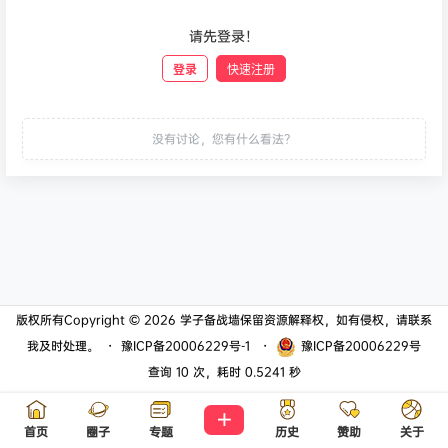
请先登录！
登录
快速注册
发布
没有讨论，您有什么看法？
版权所有Copyright © 2026
学子备战墙
保留资源解释权，如有侵权，请联系
我及时处理。
・
豫ICP备20006229号-1
・
豫ICP备20006229号
查询 10 次，耗时 0.5241 秒
首页
圈子
专题
历史
赞助
关于