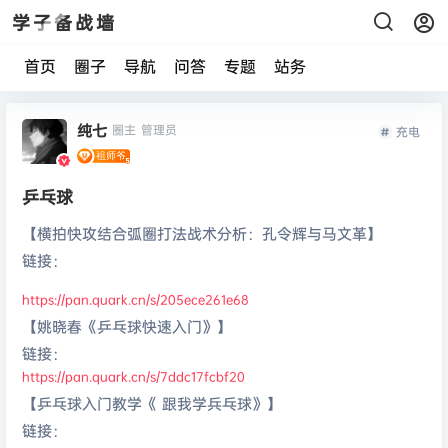
学子备战墙
首页
圈子
导航
问答
专题
站务
纯七
圈主
管理员
充电
乒乓球
【横拍快攻结合弧圈打法战术分析：孔令辉与马文革】
链接：
https://pan.quark.cn/s/205ece261e68
【姚晓春《乒乓球快速入门》】
链接：
https://pan.quark.cn/s/7ddc17fcbf20
【乒乓球入门教学《 跟我学兵乓球》】
链接：