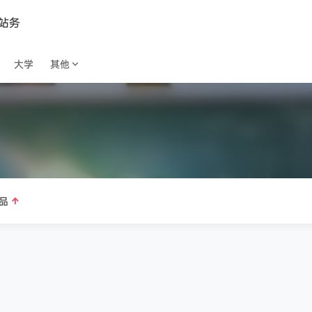
站务
大学
其他
品