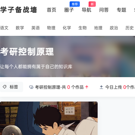
推荐
新
学子备战墙
首页
圈子
导航
问答
专题
语文
数学
英语
物理
化学
生物
地理
政治
历史
考研控制原理
让每个人都能拥有属于自己的知识库
标签
考研控制原理-共
0
个作品
今日上传
0
个作