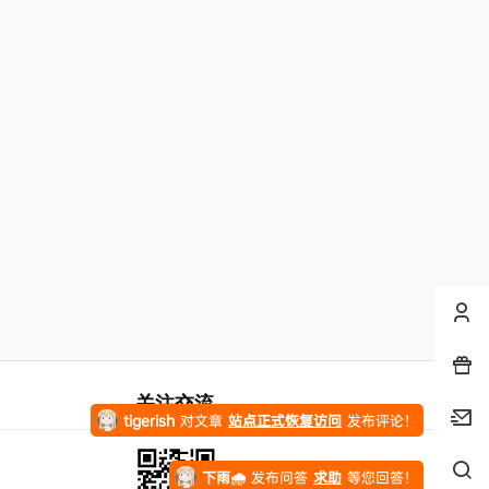
凄
发布圈子
🏅2027版《经纶学霸•5星学霸》（同步培优）（9年级）（化学）
凄
发布圈子
🏅2027版《思维新观察》（7年级上）（数学）（人教版）
凄
发布圈子
🏅2027版《思维新观察》（9年级）（化学）（人教版）
stevenfrog
对文章
五年高考三年模拟【九科全】（2024版）
发布评论！
纯七
对文章
万唯中考系列资料合集
发布评论！
纯七
对文章
站点正式恢复访问
发布评论！
纯七
对文章
站点正式恢复访问
发布评论！
关注交流
tigerish
对文章
站点正式恢复访问
发布评论！
下雨🌧️
发布问答
求助
等您回答！