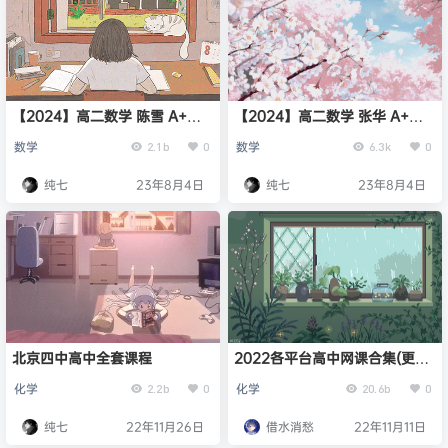
【2024】高二数学 陈雪 A+暑
【2024】高二数学 张华 A+暑
假班
假班
数学
数学
2.1b
0
6.3k
0
纯七
23年8月4日
纯七
23年8月4日
北京四中高中全套课程
2022各平台高中网课合集(更新
中)
化学
化学
2.2b
0
20.6b
0
纯七
22年11月26日
借水消愁
22年11月11日