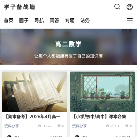
学子备战墙
首页
圈子
导航
问答
专题
站务
高二数学
让每个人都能拥有属于自己的知识库
【期末备考】2026年4月高一高
【小学/初中/高中】课本合集
二高三（各类考试全科）试卷合
（含教师专用书）
资料分享
资料分享
30.4k
0
234.1
0
集