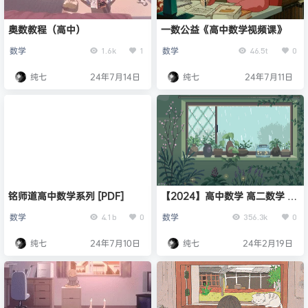
奥数教程（高中）
一数公益《高中数学视频课》
数学
数学
1.6k
1
46.5t
0
纯七
24年7月14日
纯七
24年7月11日
铭师道高中数学系列 [PDF]
【2024】高中数学 高二数学 付
力 秋季班
数学
数学
4.1b
0
356.3k
0
纯七
24年7月10日
纯七
24年2月19日