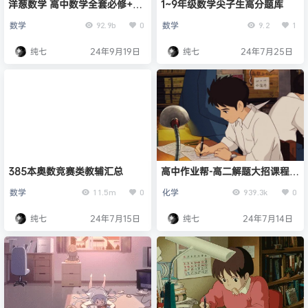
洋葱数学 高中数学全套必修+选
1~9年级数学尖子生高分题库
修知识点
数学
数学
92.9b
0
9.2
1
纯七
24年9月19日
纯七
24年7月25日
385本奥数竞赛类教辅汇总
高中作业帮-高二解题大招课程合
集
数学
化学
11.5m
0
939.3k
0
纯七
24年7月15日
纯七
24年7月14日