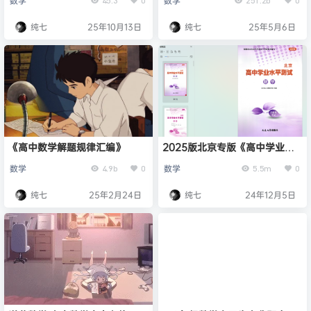
数学
数学
纯七
25年10月13日
纯七
25年5月6日
《高中数学解题规律汇编》
2025版北京专版《高中学业水
平指导方案-合格考》高中数学
数学
数学
4.9b
0
5.5m
0
纯七
25年2月24日
纯七
24年12月5日