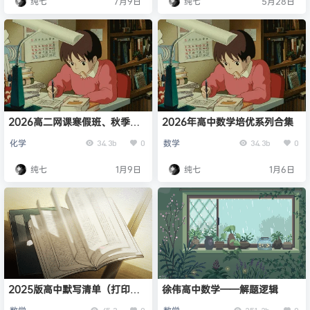
纯七
7月9日
纯七
5月28日
2026高二网课寒假班、秋季
2026年高中数学培优系列合集
班、寒假班合集 （01.08最新）
化学
数学
34.3b
0
34.3b
0
纯七
1月9日
纯七
1月6日
2025版高中默写清单（打印
徐伟高中数学——解题逻辑
版）
45.3
0
251.2b
0