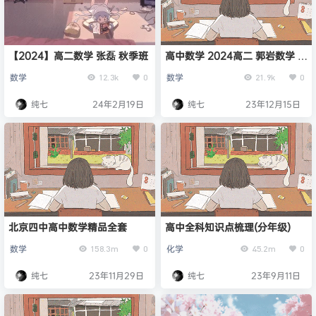
【2024】高二数学 张磊 秋季班
高中数学 2024高二 郭岩数学 秋
季
数学
数学
12.3k
0
21.9k
0
纯七
24年2月19日
纯七
23年12月15日
北京四中高中数学精品全套
高中全科知识点梳理(分年级)
数学
化学
158.3m
0
45.2m
0
纯七
23年11月29日
纯七
23年9月11日