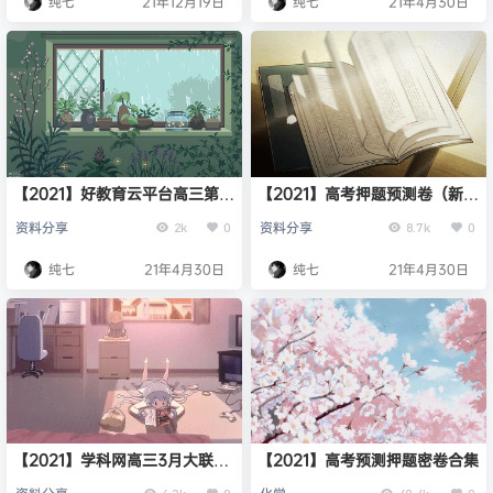
纯七
21年12月19日
纯七
21年4月30日
【2021】好教育云平台高三第三
【2021】高考押题预测卷（新课
次模拟考试卷
标Ⅰ卷）（含考试版+全解全析
资料分享
资料分享
2k
0
8.7k
0
+参考答案+答题卡+听力）
纯七
21年4月30日
纯七
21年4月30日
【2021】学科网高三3月大联考
【2021】高考预测押题密卷合集
全套试卷分享（附：考后强化
6.3k
0
48.4k
0