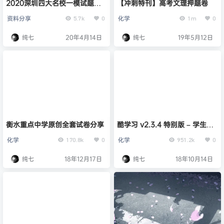
2020深圳四大名校一模试题
【冲刺特刊】高考文理押题卷
（文科一套）
资料分享
化学
5.7k
0
1m
0
纯七
20年4月14日
纯七
19年5月12日
衡水重点中学原创全套试卷分享
酷学习 v2.3.4 特别版 – 学生党
必备学习工具
化学
化学
170.8k
0
951.2k
0
纯七
18年12月17日
纯七
18年10月14日