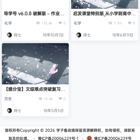
导学号 v6.0.8 破解版 – 作业辅
启发课堂特别版_从小学到高中的
导学习应用
课程全部免费观看
化学
化学
192.4k
0
7.7m
0
纯七
18年10月1日
纯七
18年6月11日
【提分宝】文综难点突破复习资
料
历史
10.4k
0
纯七
18年5月5日
版权所有Copyright © 2026
学子备战墙
保留资源解释权，如有侵权，请联系
我及时处理。
・
豫ICP备20006229号-1
・
豫ICP备20006229号