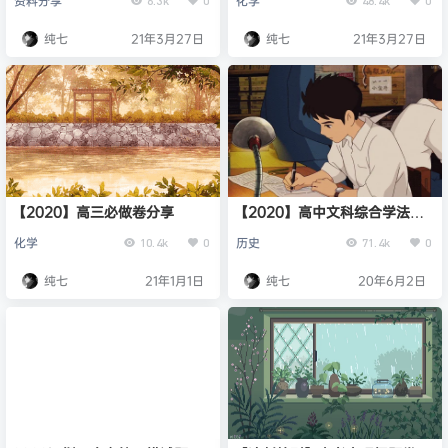
资料分享
化学
卷）
纯七
21年3月27日
纯七
21年3月27日
【2020】高三必做卷分享
【2020】高中文科综合学法指
导及应考技巧-百强名师李自斌
化学
历史
10.4k
0
71.4k
0
纯七
21年1月1日
纯七
20年6月2日