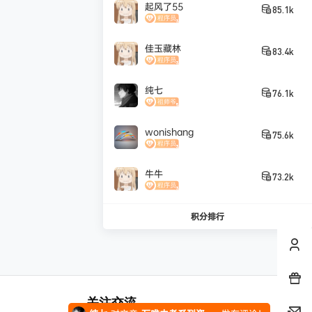
起风了55
85.1k
凄
发布圈子
🏅2027版《经纶学霸·5星数学几何模型》（7-9年级通用）（数学）
佳玉藏林
83.4k
凄
发布圈子
🏅2027版《经络学霸·5星学霸》（9年级+中考重难点）（数学）（人教）
纯七
76.1k
凄
发布圈子
🏅2027版《经络学霸·5星学霸》（9年级+中考重难点）（物理）（人教）
wonishang
凄
发布圈子
🏅2027版《经纶学霸•5星学霸》（同步培优）（9年级）（化学）
75.6k
清月
参与回答
贾帅高中数学网课
非常感谢！
牛牛
73.2k
天南第一散修
对文章
2025考研数学课程合集
发布评论！
积分排行
stevenfrog
对文章
五年高考三年模拟【九科全】（2024版）
发布评论！
纯七
对文章
万唯中考系列资料合集
发布评论！
关注交流