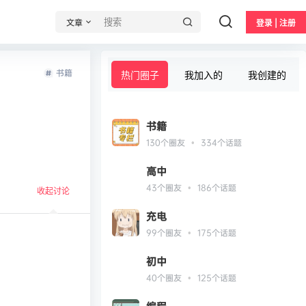
文章
登录 | 注册
书籍
热门圈子
我加入的
我创建的
书籍
•
130
个圈友
334
个话题
高中
•
43
个圈友
186
个话题
收起讨论
充电
•
99
个圈友
175
个话题
初中
•
40
个圈友
125
个话题
发布