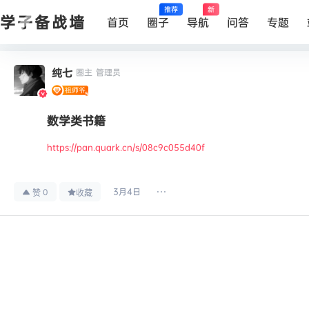
推荐
新
学子备战墙
首页
圈子
导航
问答
专题
纯七
圈主
管理员
数学类书籍
https://pan.quark.cn/s/08c9c055d40f
3月4日
0
赞
收藏