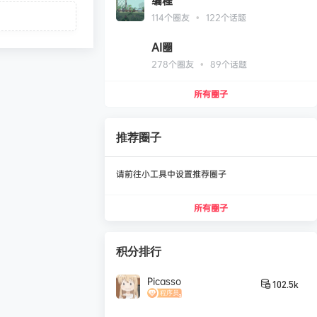
编程
•
114
个圈友
122
个话题
AI圈
•
278
个圈友
89
个话题
所有圈子
推荐圈子
请前往小工具中设置推荐圈子
所有圈子
积分排行
Picasso
102.5k
凄
发布圈子