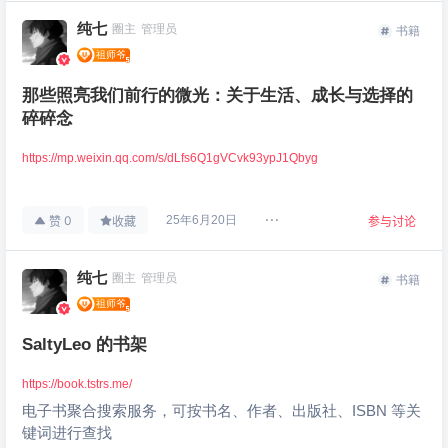
纯七
圈主
管理员
书籍
那些照亮我们前行的微光：关于生活、成长与选择的
碎碎念
https://mp.weixin.qq.com/s/dLfs6Q1gVCvk93ypJ1Qbyg
0
25年6月20日
赞
收藏
参与讨论
纯七
圈主
管理员
书籍
SaltyLeo 的书架
https://book.tstrs.me/
电子书聚合搜索服务，可按书名、作者、出版社、ISBN 等关
键词进行查找