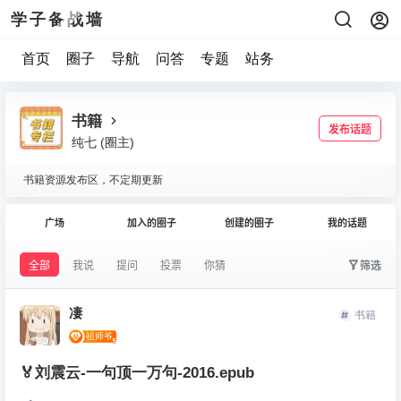
学子备战墙
首页
圈子
导航
问答
专题
站务
书籍
发布话题
纯七
(圈主)
书籍资源发布区，不定期更新
广场
加入的圈子
创建的圈子
我的话题
全部
我说
提问
投票
你猜
筛选
凄
书籍
🏅刘震云-一句顶一万句-2016.epub