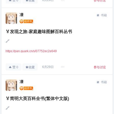
0
6月29日
赞
收藏
参与讨论
凄
书籍
🏅发现之旅-家庭趣味图解百科丛书
🔗
https://pan.quark.cn/s/07752ec2e649
0
6月29日
赞
收藏
参与讨论
凄
书籍
🏅简明大英百科全书(繁体中文版)
🔗