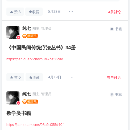
8
5月28日
赞
收藏
4
条讨论
纯七
圈主
管理员
书籍
《中国民间传统疗法丛书》34册
https://pan.quark.cn/s/b3f47ca56cad
0
4月19日
赞
收藏
参与讨论
纯七
圈主
管理员
书籍
数学类书籍
https://pan.quark.cn/s/08c9c055d40f