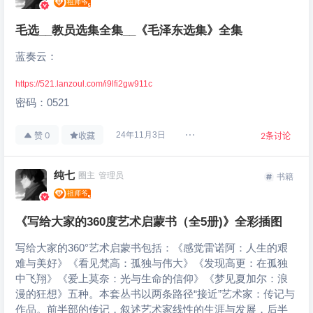
毛选__教员选集全集__《毛泽东选集》全集
蓝奏云：
https://521.lanzoul.com/i9lfi2gw911c
密码：0521
0
24年11月3日
赞
收藏
2
条讨论
纯七
圈主
管理员
书籍
《写给大家的360度艺术启蒙书（全5册)》全彩插图
写给大家的360°艺术启蒙书包括：《感觉雷诺阿：人生的艰
难与美好》《看见梵高：孤独与伟大》《发现高更：在孤独
中飞翔》《爱上莫奈：光与生命的信仰》《梦见夏加尔：浪
漫的狂想》五种。本套丛书以两条路径“接近”艺术家：传记与
作品。前半部的传记，叙述艺术家线性的生涯与发展，后半