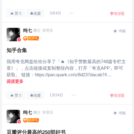
0
3月4日
赞
收藏
参与讨论
纯七
圈主
管理员
书籍
知乎合集
我用夸克网盘给你分享了「🔥《知乎赞数最高的748篇专栏文
章》」，点击链接或复制整段内容，打开「夸克APP」即可
获取。 链接：https://pan.quark.cn/s/8d237dacab74 ...
阅读更多
0
1月24日
赞
收藏
参与讨论
纯七
圈主
管理员
书籍
豆瓣评分最高的250部好书