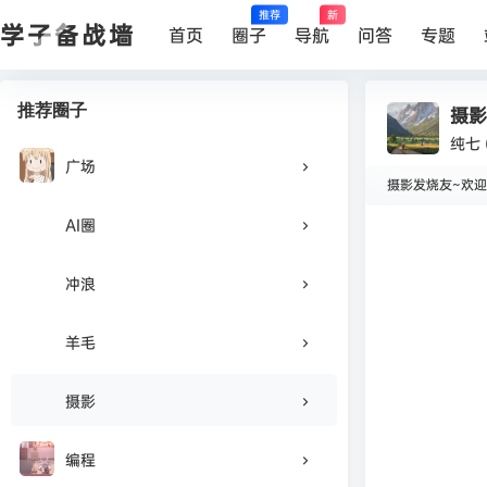
推荐
新
学子备战墙
首页
圈子
导航
问答
专题
推荐圈子
摄影
纯七
广场
摄影发烧友~欢迎
AI圈
在
摄影
冲浪
羊毛
摄影
编程