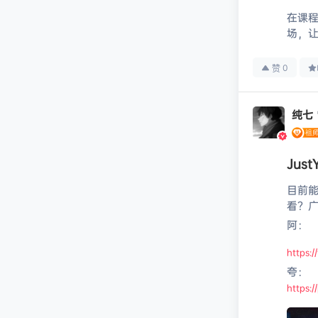
在课
场，让
0
赞
纯七
Jus
目前能
看？
阿：
https:
夸：
https: