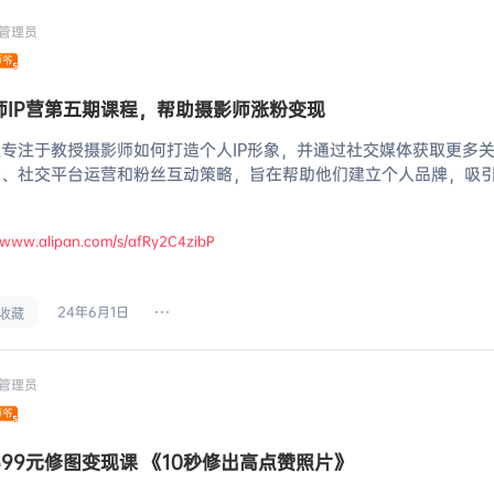
管理员
师IP营第五期课程，帮助摄影师涨粉变现
专注于教授摄影师如何打造个人IP形象，并通过社交媒体获取更多
作、社交平台运营和粉丝互动策略，旨在帮助他们建立个人品牌，吸
//www.alipan.com/s/afRy2C4zibP
24年6月1日
收藏
管理员
399元修图变现课 《10秒修出高点赞照片》