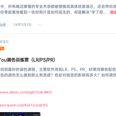
程中，所有晦涩难懂的专业术语都被替换成具体场景演示，还会带你
你零距离地看到一张好照片是如何诞生的，彻底解决“学了很...
阅
24年11月3日
收藏
管理员
tYou调色训练营（LR/PS/PR）
找到最好的调色课程，主要软件用到LR、PS、PR，好莱坞哪些配
广告的调色怎么做到那么有质感？色彩对视觉的影响有多大？如何调
//www.alipan.com/s/gbCfzekJMcD
//pan.quark.cn/s/42e72c6ab155