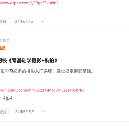
//www.alipan.com/s/9RgcZFkMdnC
24年6月1日
收藏
管理员
网校《零基础学摄影+航拍》
摄影学习必备的摄影入门课程，轻松搞定摄影基础。
//pan.baidu.com/s/1m7Lx2NnMTgWhEsos4bx8NQ
 4jp4
24年5月5日
收藏