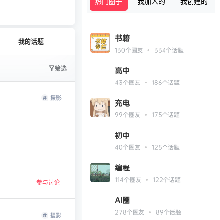
热门圈子
我加入的
我创建的
公开
文字太少
书籍
我的话题
•
130
个圈友
334
个话题
筛选
高中
•
43
个圈友
186
个话题
摄影
充电
•
99
个圈友
175
个话题
初中
•
40
个圈友
125
个话题
编程
•
114
个圈友
122
个话题
参与讨论
AI圈
•
278
个圈友
89
个话题
摄影