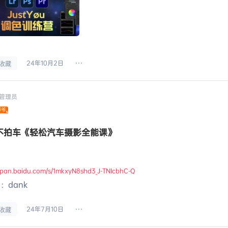
24年10月2日
收藏
管理员
不拍车《轻松汽车摄影全能课》
：
//pan.baidu.com/s/1mkxyN8shd3_J-TNIcbhC-Q
：dank
24年7月10日
收藏