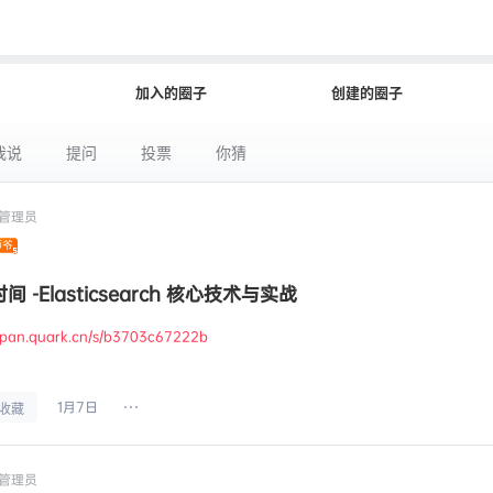
加入的圈子
创建的圈子
我说
提问
投票
你猜
管理员
间 -Elasticsearch 核心技术与实战
//pan.quark.cn/s/b3703c67222b
1月7日
收藏
管理员