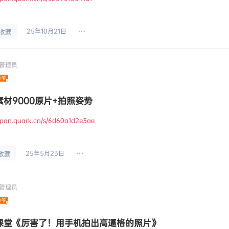
25年10月21日
收藏
管理员
材9000原片+拍照姿势​
//pan.quark.cn/s/6d60a1d2e3ae
25年5月23日
收藏
管理员
课堂《厉害了！用手机拍出高逼格的照片》