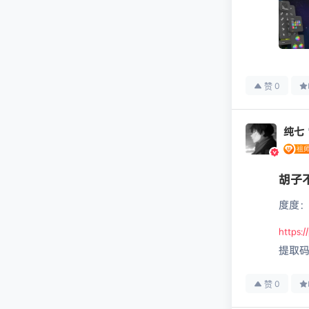
0
赞
纯七
胡子
度度
https:
提取码
0
赞