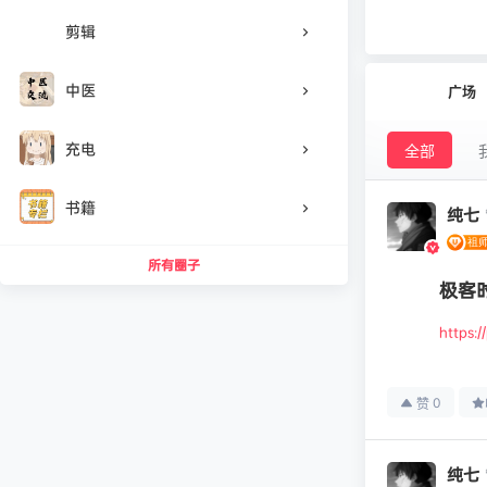
剪辑
中医
广场
充电
全部
书籍
纯七
所有圈子
极客时
https:
0
赞
纯七