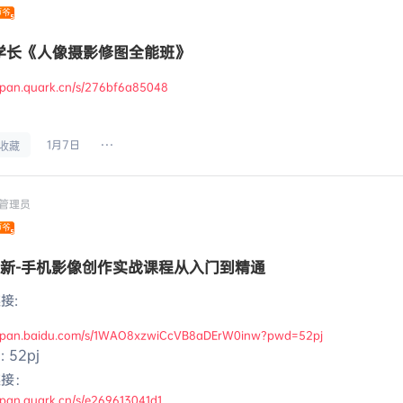
学长《人像摄影修图全能班》
//pan.quark.cn/s/276bf6a85048
1月7日
收藏
管理员
25新-手机影像创作实战课程从入门到精通
接:
//pan.baidu.com/s/1WAO8xzwiCcVB8aDErW0inw?pwd=52pj
 52pj
链接：
//pan.quark.cn/s/e269613041d1