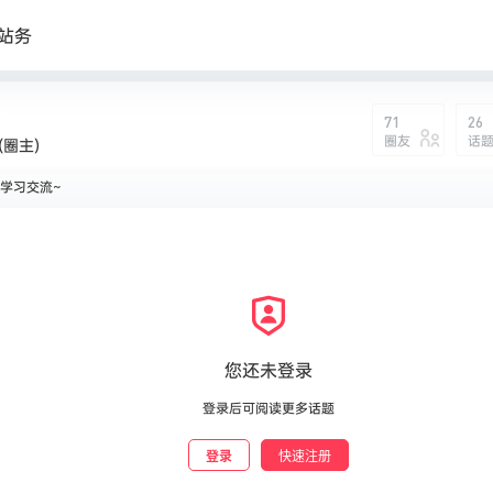
站务
71
26
圈友
话
(圈主)
学习交流~
说：
您还未登录
登录后可阅读更多话题
登录
快速注册