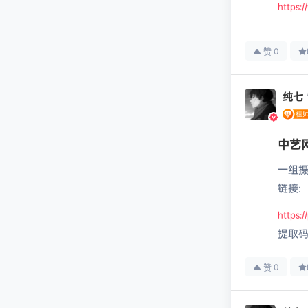
https:
0
赞
纯七
中艺
一组
链接:
https:
提取码:
0
赞