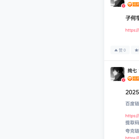
子何
https:
0
赞
纯七
20
百度链
https:
提取码:
夸克
https: