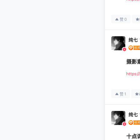
0
赞
纯七
摄影素
https:
1
赞
纯七
十点