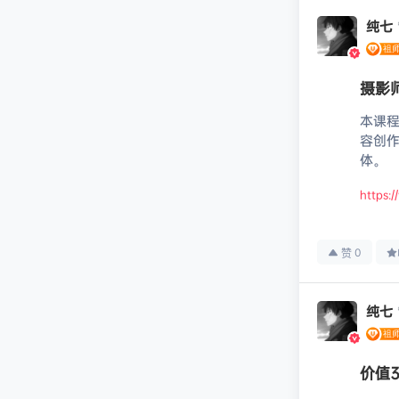
纯七
摄影
本课程
容创
体。
https:
0
赞
纯七
价值