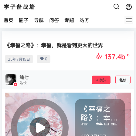
学子备战墙
首页
圈子
导航
问答
专题
站务
《幸福之路》：幸福，就是看到更大的世界
137.4b
°
0
25年7月15日
纯七
关注
私信
站长
《幸福之
路》：幸
福，就是看
到更大的世