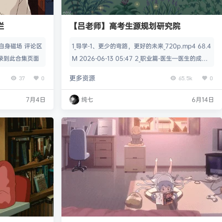
栏
【吕老师】高考生源规划研究院
自身磁场 评论区
1_导学-1、更少的弯路，更好的未来_720p.mp4 68.4
会收录到此合集页面
M 2026-06-13 05:47 2_职业篇-医生—医生的成长
之路_720p.mp4 51.6M 2026-06-13 05:47 3_职业
更多资源
37
0
65.5k
0
篇-医生—不是所有专业都能成为医生_720p.mp4 5
3.9M 2026-06-13 05:47 4_职业篇-医生—医科院校
7月4日
纯七
6月14日
金字塔_720p.mp4 74.4M 2026-06-13 05:…