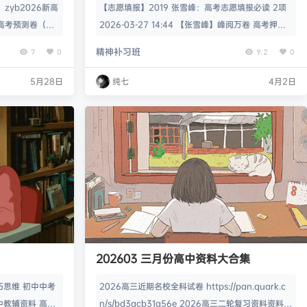
zyb2026新高
【志愿填报】2019 张雪峰：高考志愿填报必读 2项
新高考预测卷（黑
2026-03-27 14:44 【张雪峰】峰阅万卷 高考押题
b2026新高考
卷 8项 2026-03-27 14:44 【张雪峰高考志愿填
精神补习班
7
0
9.2
0
 zyb2026
报】合集 0项 2026-03-27 14:44 【教育】张雪峰
通用版）2026
《高考志愿填报》 8项 2026-03-27 14:44 【峰阅
5月28日
纯七
4月2日
数英） zyb十
万卷】2026版高考物理《冲刺211高频考法讲练突
凄
发布圈子
🏅2027版《经络学霸·5星学霸》（9年级+中考重难点）（数学）（人教）
破》 2项 2026-03-27 14:44…
凄
发布圈子
🏅2027版《经络学霸·5星学霸》（9年级+中考重难点）（物理）（人教）
凄
发布圈子
🏅2027版《经纶学霸•5星学霸》（同步培优）（9年级）（化学）
凄
发布圈子
🏅2027版《思维新观察》（7年级上）（数学）（人教版）
凄
发布圈子
🏅2027版《思维新观察》（9年级）（化学）（人教版）
202603 三月份高中资料大合集
stevenfrog
对文章
五年高考三年模拟【九科全】（2024版）
发布评论！
巧思维 初中中考
2026高三近期名校全科试卷 https://pan.quark.c
中教辅资料 高中
n/s/bd3acb31a56e 2026高三二轮复习资料资料 h