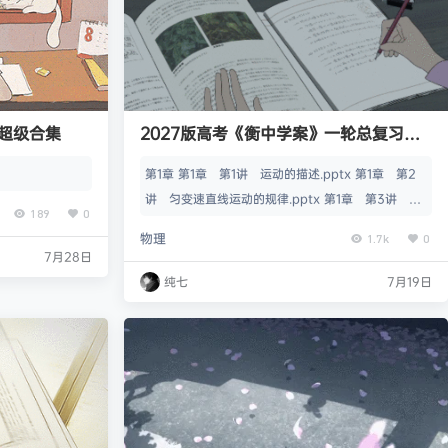
超级合集
2027版高考《衡中学案》一轮总复习课
件（物理）
第1章 第1章 第1讲 运动的描述.pptx 第1章 第2
讲 匀变速直线运动的规律.pptx 第1章 第3讲 自
189
0
由落体运动和竖直上抛运动 多过程问题.pptx 第1
物理
1.7k
0
章 第4讲 运动学图像问题.pptx 第1章 第5讲
7月28日
专题强化一 追及相遇问题.pptx 第1章 第6讲 实
纯七
7月19日
验一 探究小车速度随时间变化的规律.pptx 第1章
微点突破1 借助传感器与计算机测速度.pptx 第1
章 微点突破2 自由落…