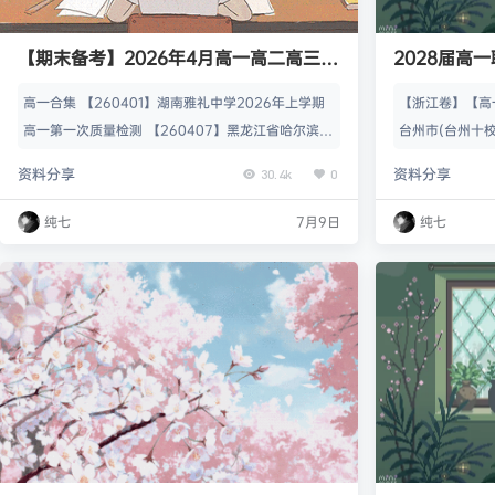
【期末备考】2026年4月高一高二高三
2028届高
（各类考试全科）试卷合集
高一合集 【260401】湖南雅礼中学2026年上学期
【浙江卷】【高
高一第一次质量检测 【260407】黑龙江省哈尔滨市
台州市(台州十
第三中学2025-2026学年度下学期高一学年3月月考
估联考（6.24-
资料分享
资料分享
30.4k
0
【260407】河南青桐鸣大联考2026年3月高一内部
【高一】安徽省1号
训练 【260407】河南实验中学2025-2026学年高
年高一上学期10月
纯七
7月9日
纯七
一下学期月考一 【260408】辽宁省县级重点高中协
卷+答案 【安徽
作体2025-2026学年高一下学期4月检测 【26040
年度“耀正优+”
8】山东省青岛二…
11.21） 全…