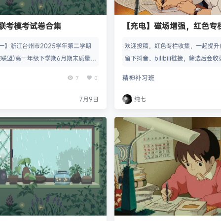
一联考模考试卷合集
【充电】磁场增强，红色专
一】浙江台州市2025学年第二学期
欢迎投稿，红色专栏收集，一起提升
校联盟)高一年级下学期6月期末质量评
留下抖音、bilibili链接，筛选后
6.26） 全科试题卷+答案 【安徽卷】
精神补习班
7
0
卷·A10联盟2025级(2028届)学
学情诊断（10.16-10.17） 全科试
7月9日
纯七
卷】【高一】安徽省2025-2026学
高一年级（上）期中学情检测（11.20-