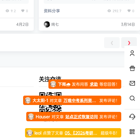
纯七
对文章
万唯中考系列资料合集
发布评论！
 金考卷 竟赛强
ttps://pan.quark.cn/s/81539bf619b8 高一语文必
资料分享
9.2
0
292.7
0
修下册资料大全 https://pan.quark.cn/s/a9ec7d7
纯七
对文章
站点正式恢复访问
发布评论！
c6484 高一数学必修二资料大全 https://pan.quar
4月2日
纯七
3月14日
k.cn/s/331796126273 高…
纯七
对文章
站点正式恢复访问
发布评论！
❮
❯
tigerish
对文章
站点正式恢复访问
发布评论！
下雨🌧️
发布问答
求助
等您回答！
关注交流
大太阳-1
对文章
万唯中考系列资料合集
发布评论！
Hauser
对文章
站点正式恢复访问
发布评论！
leol
点赞了文章
05.【2026考研专业课】通信信号高端班！01.【2026考研电路】水木全程班！02.【2026考研电路】光子全程班！…
超级牛B！
官方Q群
leol
点赞了文章
十年之约是我最初玩网络时和一帮网监的一个约定，虽然现在只剩下我一个人，但我会坚守青春懵懂期的诺言，给自己一个交代。本意是…
超级牛B！