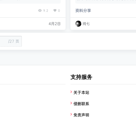
招生专用 2项 2025-08-22 08:23
模型技巧思维 高中试题资料 机构资料
资料分享
9.2
0
解决三角形问题 2项 2025-10-13
基 铭师道 新东方 重要期刊
st25导数圆锥原书扫描件 6项 2025-0
4月2日
纯七
0 154复旦附中高中数学考点笔记大全 1项
/
27 页
支持服务
关于本站
侵删联系
免责声明