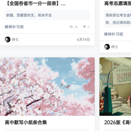
【全国各省市一分一段表】
高考志愿填
（2023/2024/2025）
新疆、西藏暂时无，其余齐全
预祝各位考生金
败，但记得向前
精神补习班
2k
0
02-张雪峰高考
精神补习班
分享会 04-赠
纯七
6月14日
考志愿指南 – 
纯七
高中默写小纸条合集
2026版《