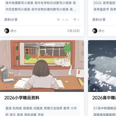
高中地理默写小纸条 高中化学知识点默写小纸条 高
2026 高考蓝
中历史默写小纸条 高中生物长难句默写小纸条 高中
高考蓝皮书 高考
生物知识点默写小纸条 高中物理基础知识自测默写小
皮书 高考命题研
资料分享
资料分享
16.3k
0
纸条人教版必修12选修填空123电子版 高中语文课内
考命题研究与应用
古诗文文言文译文理解性情景默写资料电子版word
研究与应用 数学
纯七
5月28日
纯七
素材
应用 物理 20
语 2026 高考
6 高考蓝…
2026小学精品资料
2026高中
晨读 机构类 视频类 试题类 思维方法培养 数学 小升
07高中物理精品资料
初 语文 英语 资料成套 字帖
圆锥曲线解题框架wo