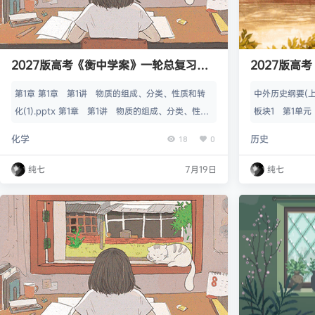
2027版高考《衡中学案》一轮总复习课
2027版高
件（化学）
件（历史）
第1章 第1章 第1讲 物质的组成、分类、性质和转
中外历史纲要(上
化(1).pptx 第1章 第1讲 物质的组成、分类、性质
板块1 第1单元
和转化.pptx 第1章 第2讲 电解质 离子反应.ppt
pptx 中外历
化学
历史
18
0
x 第1章 第3讲 离子共存 离子的检验与推断.ppt
诸侯纷争与变法运
x 第1章 第4讲 氧化还原反应的基本概念.pptx 第1
第1单元 第3
纯七
7月19日
纯七
章 第5讲 氧化还原反应方程式的配平和计算.pptx
ptx 中外历史
第2章 第2章 第6讲 物质的量 气体摩尔体积.ppt
汉与东汉——统一
x 第2章 第…
历史纲要(上) 