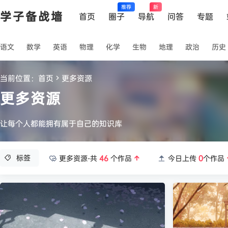
推荐
新
学子备战墙
首页
圈子
导航
问答
专题
语文
数学
英语
物理
化学
生物
地理
政治
历史
当前位置：
首页
更多资源
更多资源
让每个人都能拥有属于自己的知识库
标签
更多资源-共
46
个作品
今日上传
0
个作品