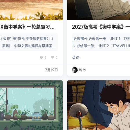
考《衡中学案》一轮总复习课
2027版高考《衡中学案》
件（英语）
) 板块1 第1单元 中外历史纲要(上)
必修部分 必修第一册 UNIT 1 TEENA
 第1讲 中华文明的起源与早期国家.
x 必修第一册 UNIT 2 TRAVELLI
史纲要(上) 板块1 第1单元 第2讲
ptx 必修第一册 UNIT 3 SPORTS 
英语
8
0
动.pptx 中外历史纲要(上) 板块1
S.pptx 必修第一册 UNIT 4 NATU
讲 秦统一多民族封建国家的建立.p
R.pptx 必修第一册 UNIT 5 LAN
7月19日
纯七
纲要(上) 板块1 第1单元 第4讲 西
UND THE WORLD.pptx 必修第
多民族封建国家的巩固.pptx 中外
板块…