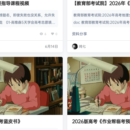
报指导课程视频
【教育部考试院】2026年
析》 （9科全）
榜题名，即使失败也没关系，允许失
教育部教育考试院:2026年高考地理
走 01-高维森5天学会高考志愿填报
doc 教育部教育考试院:2026年
志愿音频 03-名校学长学姐志愿填报
评析.doc 教育部教育考试院:202
资料分享
6
0
送往期 圈子里也有通知分享合集： 高
试题评析.doc 教育部教育考试院:2
学子备战墙
国卷试题评析.doc 教育部教育考试院
6月14日
纯七
学全国卷试题评析.doc 教育部教育考
考思想政治全国卷试题评析.doc 教
026年高考物理…
高考蓝皮书》
2026版高考《作业帮临考
（全科）