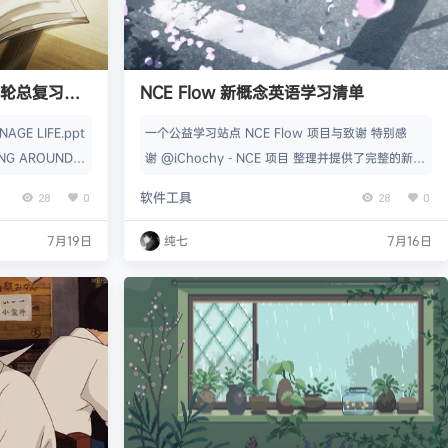
一轮总复习课
NCE Flow 新概念英语学习清单
GE LIFE.ppt
一个公益学习站点 NCE Flow 项目与致谢 特别感
NG AROUND.p
谢 @iChochy - NCE 项目 整理并提供了完整的新概
AND FITNES
念英语学习资料，包括封面图片、MP3 音频文件和 L
软件工具
28
0
28
0
RAL DISASTE
RC 字幕文件。这些宝贵的基础资源为本项目得以实
GUAGES ARO
现提供了核心支持。 NCE Flow 是一个纯粹的辅助学
7月19日
纯七
7月16日
一册 WELCO…
习工具，所有内容仅限个人学习、研究或欣赏之用。
在此郑重承诺：本项目永久免费，且绝不添加任何形
式的商业广告。 这是一个纯公益项目…