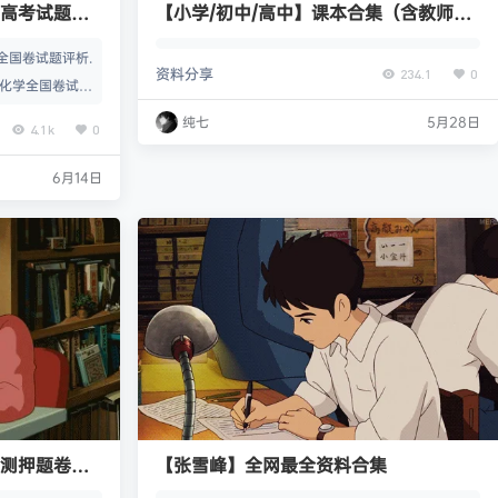
《高考试题评
【小学/初中/高中】课本合集（含教师专
用书）
全国卷试题评析.
资料分享
234.1
0
高考化学全国卷试题
6年高考历史全国卷
纯七
5月28日
4.1k
0
026年高考生物全
:2026年高考数
6月14日
试院:2026年高
育部教育考试院:2
预测押题卷》
【张雪峰】全网最全资料合集