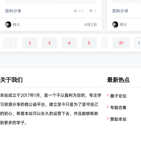
8 2024名高自主
资料分享
资料分享
9.2
0
109妙用奔驰定理
00:27 132m
纯七
4月2日
纯七
9-11 09:3
…
1
2
3
4
5
...
27
关于我们
最新热点
本站成立于2017年1月，是一个不以盈利为目的，专注学
圈子论坛
习资源分享的微公益平台，建立至今只是为了坚守自己
专题合集
的初心，希望本站可以长久的运营下去，并且能够帮助
赞助本站
到更多的学子。