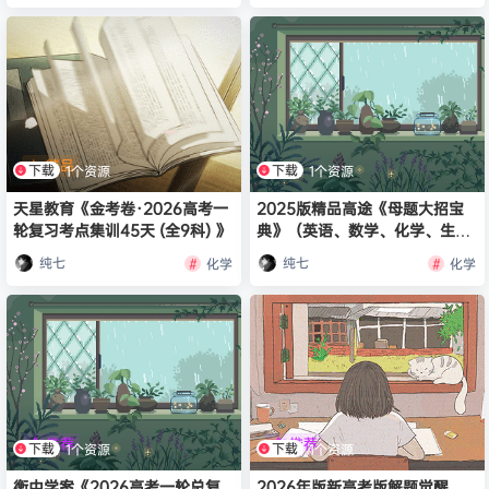
精品
下载
下载
1个资源
1个资源
天星教育《金考卷·2026高考一
2025版精品高途《母题大招宝
轮复习考点集训45天 (全9科) 》
典》（英语、数学、化学、生
物、物理高考）
纯七
纯七
化学
化学
推荐
推荐
下载
下载
1个资源
1个资源
衡中学案《2026高考一轮总复
2026年版新高考版解题觉醒