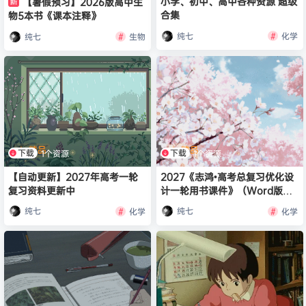
小学、初中、高中各种资源 超级
【暑假预习】2026版高中生
合集
物5本书《课本注释》
纯七
化学
纯七
生物
精品
精品
下载
下载
1个资源
1个资源
【自动更新】2027年高考一轮
2027《志鸿•高考总复习优化设
复习资料更新中
计一轮用书课件》（Word版
+PPT版）（高中）（9科全）
纯七
纯七
化学
化学