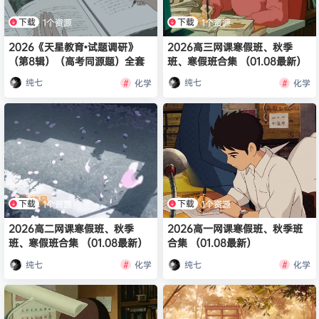
精品
下载
下载
1个资源
1个资源
2026《天星教育•试题调研》
2026高三网课寒假班、秋季
（第8辑）（高考同源题）全套
班、寒假班合集 （01.08最新）
纯七
纯七
化学
化学
精品
精品
下载
下载
1个资源
1个资源
2026高二网课寒假班、秋季
2026高一网课寒假班、秋季班
班、寒假班合集 （01.08最新）
合集 （01.08最新）
纯七
纯七
化学
化学