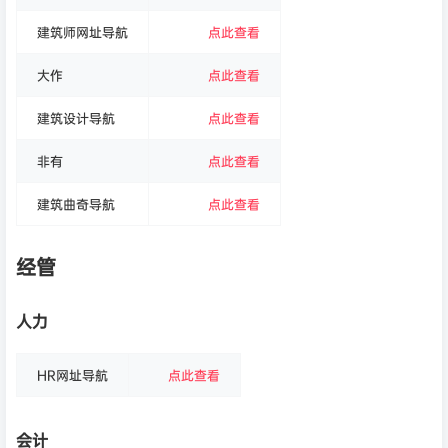
建筑师网址导航
点此查看
大作
点此查看
建筑设计导航
点此查看
非有
点此查看
建筑曲奇导航
点此查看
经管
人力
HR网址导航
点此查看
会计