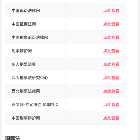
中国诉讼法律网
点此查看
中国证据法网
点此查看
中国刑事诉讼法律网
点此查看
刑事辩护网
点此查看
东人刑事法典
点此查看
武大刑事法研究中心
点此查看
西北刑事法律网
点此查看
正义网-立足法治 影响社会
点此查看
中国刑事辩护网
点此查看
国际法