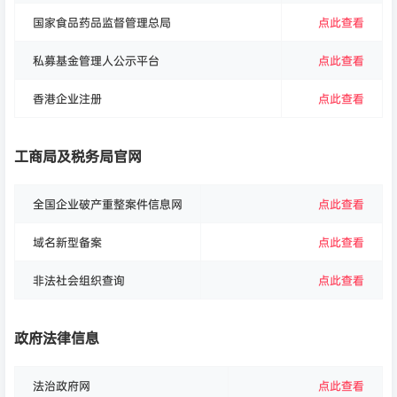
国家食品药品监督管理总局
点此查看
私募基金管理人公示平台
点此查看
香港企业注册
点此查看
工商局及税务局官网
全国企业破产重整案件信息网
点此查看
域名新型备案
点此查看
非法社会组织查询
点此查看
政府法律信息
法治政府网
点此查看