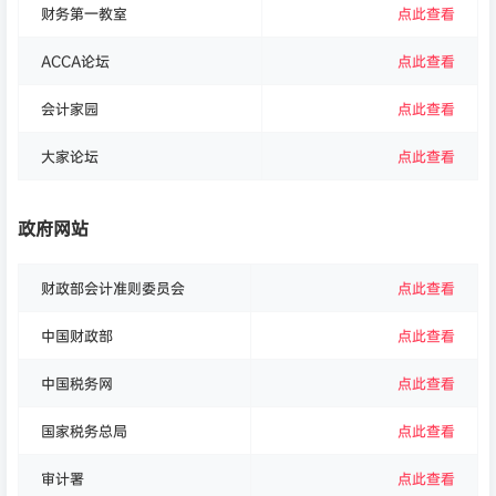
财务第一教室
点此查看
ACCA论坛
点此查看
会计家园
点此查看
大家论坛
点此查看
政府网站
财政部会计准则委员会
点此查看
中国财政部
点此查看
中国税务网
点此查看
国家税务总局
点此查看
审计署
点此查看