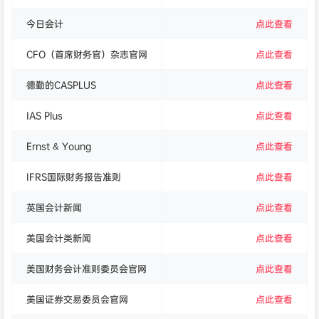
今日会计
点此查看
CFO（首席财务官）杂志官网
点此查看
德勤的CASPLUS
点此查看
IAS Plus
点此查看
Ernst & Young
点此查看
IFRS国际财务报告准则
点此查看
英国会计新闻
点此查看
美国会计类新闻
点此查看
美国财务会计准则委员会官网
点此查看
美国证券交易委员会官网
点此查看