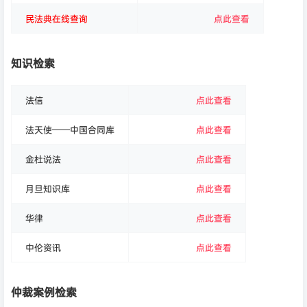
民法典在线查询
点此查看
知识检索
法信
点此查看
法天使——中国合同库
点此查看
金杜说法
点此查看
月旦知识库
点此查看
华律
点此查看
中伦资讯
点此查看
仲裁案例检索