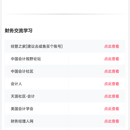
财务交流学习
经管之家[建议去咸鱼买个账号]
点此查看
中国会计视野论坛
点此查看
中国会计社区
点此查看
会计人
点此查看
天涯社区-会计
点此查看
美国会计学会
点此查看
财务经理人网
点此查看