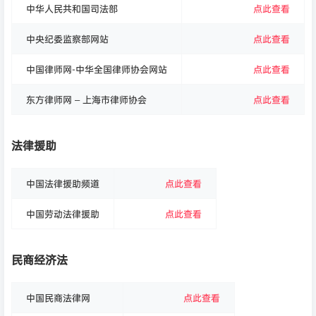
中华人民共和国司法部
点此查看
中央纪委监察部网站
点此查看
中国律师网-中华全国律师协会网站
点此查看
东方律师网 – 上海市律师协会
点此查看
法律援助
中国法律援助频道
点此查看
中国劳动法律援助
点此查看
民商经济法
中国民商法律网
点此查看