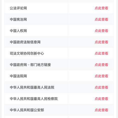
公法评论网
点此查看
中国宪治网
点此查看
中国人权网
点此查看
中国政府法制信息网
点此查看
司法文明协同创新中心
点此查看
中国政府网－部门地方链接
点此查看
中国法院网
点此查看
中华人民共和国最高人民法院
点此查看
中华人民共和国最高人民检察院
点此查看
中华人民共和国公安部
点此查看