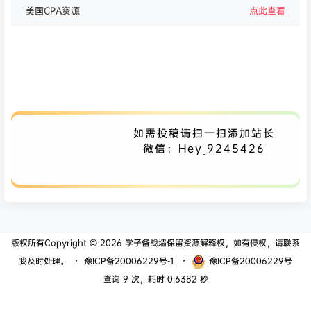
美国CPA资源
点此查看
如需投稿请扫一扫添加站长
微信：
Hey_9245426
版权所有Copyright © 2026
学子备战墙
保留资源解释权，如有侵权，请联系
我及时处理。
・
豫ICP备20006229号-1
・
豫ICP备20006229号
查询 9 次，耗时 0.6382 秒