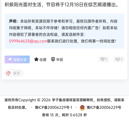
积极阳光面对生活，节目将于12月18日在综艺频道播出。
声明：
本站所有资源仅限于参考和学习，版权归原作者所有，内容
均收集于网络，本站不作存储！请勿相信任何内置广告！如若本站
内容侵犯了原著者的合法权益，请发送邮件至：
599964633@qq.com
联系我们进行处理，我们将第一时间处理！
0
0
海报分享
收藏
举报
综艺
版权所有Copyright © 2026
学子备战墙
保留资源解释权，如有侵权，请联系
我及时处理。
・
豫ICP备20006229号-1
・
豫ICP备20006229号
查询 15 次，耗时 0.6528 秒