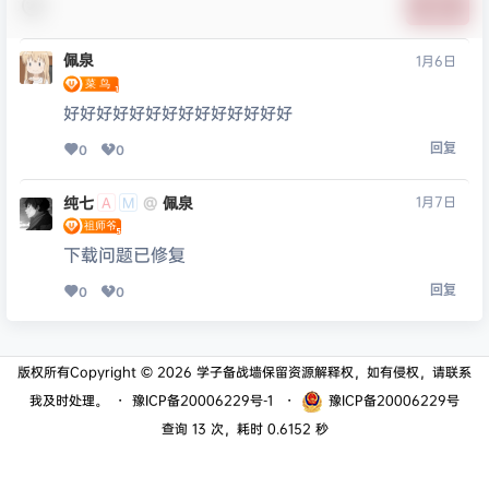
提交
佩泉
1月6日
好好好好好好好好好好好好好好
回复
0
0
纯七
佩泉
1月7日
@
A
M
下载问题已修复
回复
0
0
版权所有Copyright © 2026
学子备战墙
保留资源解释权，如有侵权，请联系
我及时处理。
・
豫ICP备20006229号-1
・
豫ICP备20006229号
查询 13 次，耗时 0.6152 秒