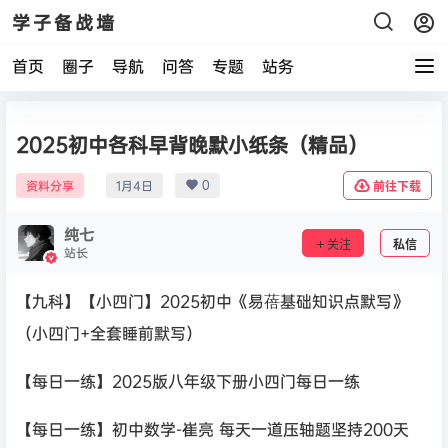
学子备战墙
首页
圈子
导航
问答
专题
站务
2025初中各科早背晚默小纸条（精品）
0
资料分享
1月4日
前往下载
纯七
关注
私信
站长
【九科】【小四门】2025初中《易蓓基础知识点默写》
（小四门+全套睡前默写）
【每日一练】2025版八年级下册小四门每日一练
【每日一练】初中数学-崔亮 每天一道压轴题坚持200天