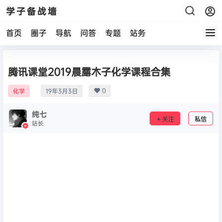
学子备战墙
首页
圈子
导航
问答
专题
站务
腾讯课堂2019晨露木子化学课程合集
0
化学
19年3月3日
纯七
关注
私信
站长