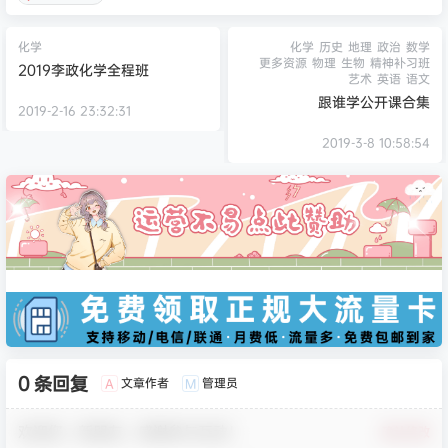
化学
化学
历史
地理
政治
数学
更多资源
物理
生物
精神补习班
2019李政化学全程班
艺术
英语
语文
跟谁学公开课合集
2019-2-16 23:32:31
2019-3-8 10:58:54
0 条回复
文章作者
管理员
A
M
欢迎您，新朋友，感谢参与互动！
确认修改