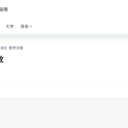
站务
大学
其他
高三秋】季然文数
数