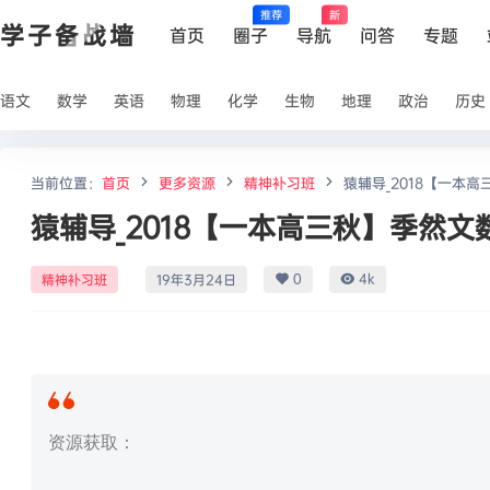
推荐
新
学子备战墙
首页
圈子
导航
问答
专题
语文
数学
英语
物理
化学
生物
地理
政治
历史
当前位置：
首页
更多资源
精神补习班
猿辅导_2018【一本
猿辅导_2018【一本高三秋】季然文
0
4k
精神补习班
19年3月24日
资源获取：