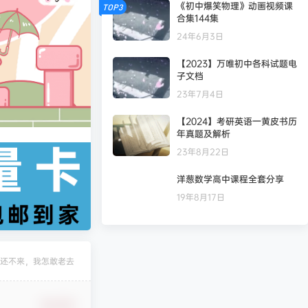
《初中爆笑物理》动画视频课
TOP3
合集144集
24年6月3日
【2023】万唯初中各科试题电
子文档
23年7月4日
【2024】考研英语一黄皮书历
年真题及解析
23年8月22日
洋葱数学高中课程全套分享
19年8月17日
凄
发布圈子
🏅2027版《经络学霸·5星学霸》（9年级+中考重难点）（数学）（人教）
还不来，我怎敢老去
凄
发布圈子
🏅2027版《经络学霸·5星学霸》（9年级+中考重难点）（物理）（人教）
确认修改