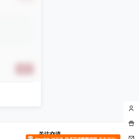
凄
发布圈子
🏅2027版《经纶学霸•5星学霸》（同步培优）（9年级）（化学）
凄
发布圈子
🏅2027版《思维新观察》（7年级上）（数学）（人教版）
凄
发布圈子
🏅2027版《思维新观察》（9年级）（化学）（人教版）
stevenfrog
对文章
五年高考三年模拟【九科全】（2024版）
发布评论！
提交
纯七
对文章
万唯中考系列资料合集
发布评论！
纯七
对文章
站点正式恢复访问
发布评论！
纯七
对文章
站点正式恢复访问
发布评论！
tigerish
对文章
站点正式恢复访问
发布评论！
关注交流