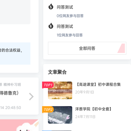
问答测试
0
位网友参与回答
问答测试
1
位网友参与回答
全部问答
者的合法权益，
文章聚合
【高途课堂】初中课程合集
源
精神补习班
TOP1
20年9月1日
彼得德鲁克）
-14 20:48:50
洋葱学院【初中全套】
TOP2
24年7月11日