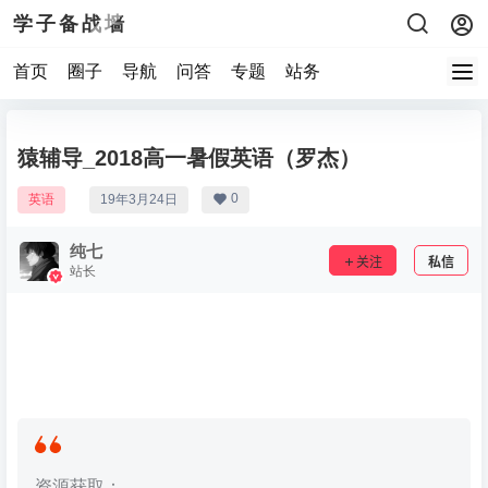
学子备战墙
首页
圈子
导航
问答
专题
站务
猿辅导_2018高一暑假英语（罗杰）
0
英语
19年3月24日
纯七
关注
私信
站长
资源获取：