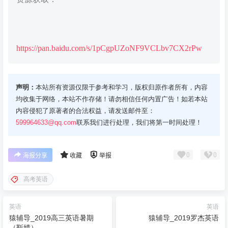
https://pan.baidu.com/s/1pCgpUZoNF9VCLbv7CX2rPw
声明：
本站所有资源仅限于参考和学习，版权归原作者所有，内容
均收集于网络，本站不作存储！请勿相信任何内置广告！如若本站
内容侵犯了原著者的合法权益，请发送邮件至：
599964633@qq.com
联系我们进行处理，我们将第一时间处理！
0
0
海报分享
收藏
举报
高考英语
英语
英语
猿辅导_2019高三英语暑期
猿辅导_2019罗杰英语
（靳婧）