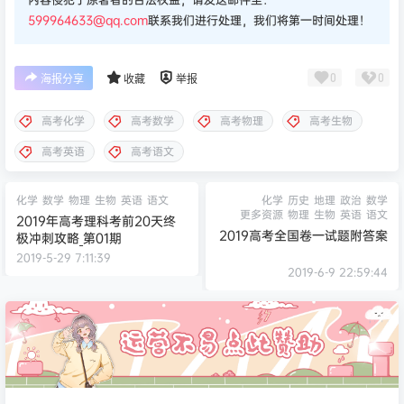
599964633@qq.com
联系我们进行处理，我们将第一时间处理！
0
0
海报分享
收藏
举报
高考化学
高考数学
高考物理
高考生物
高考英语
高考语文
化学
数学
物理
生物
英语
语文
化学
历史
地理
政治
数学
更多资源
物理
生物
英语
语文
2019年高考理科考前20天终
2019高考全国卷一试题附答案
极冲刺攻略_第01期
2019-5-29 7:11:39
2019-6-9 22:59:44