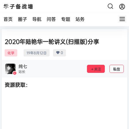
学子备战墙
首页
圈子
导航
问答
专题
站务
2020年陆艳华一轮讲义(扫描版)分享
0
化学
19年8月12日
纯七
关注
私信
站长
资源获取：