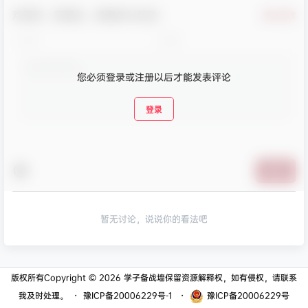
欢迎您，新朋友，感谢参与互动！
确认修改
您必须登录或注册以后才能发表评论
登录
提交
暂无讨论，说说你的看法吧
版权所有Copyright © 2026
学子备战墙
保留资源解释权，如有侵权，请联系
我及时处理。
・
豫ICP备20006229号-1
・
豫ICP备20006229号