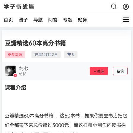
学子备战墙
首页
圈子
导航
问答
专题
站务
豆瓣精选60本高分书籍
0
更多资源
19年12月22日
纯七
关注
私信
站长
课程介绍
豆瓣精选60本高分书籍 ，这60本书，如果你要去书店把它
们全都买下来总价超过3000元！而这样精心制作的读书栏