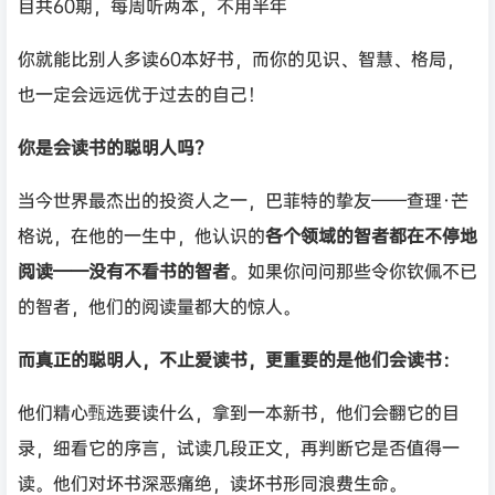
目共60期，每周听两本，不用半年
你就能比别人多读60本好书，而你的见识、智慧、格局，
也一定会远远优于过去的自己！
你是会读书的聪明人吗？
当今世界最杰出的投资人之一，巴菲特的挚友——查理·芒
格说，在他的一生中，他认识的
各个领域的智者都在不停地
阅读——没有不看书的智者
。如果你问问那些令你钦佩不已
的智者，他们的阅读量都大的惊人。
而真正的聪明人，不止爱读书，更重要的是他们会读书：
他们精心甄选要读什么，拿到一本新书，他们会翻它的目
录，细看它的序言，试读几段正文，再判断它是否值得一
读。他们对坏书深恶痛绝，读坏书形同浪费生命。