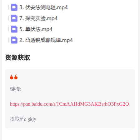
资源获取
链接:
https://pan.baidu.com/s/1CmAAHdMG3AKBsrhO3PxG2Q
提取码: gkjy