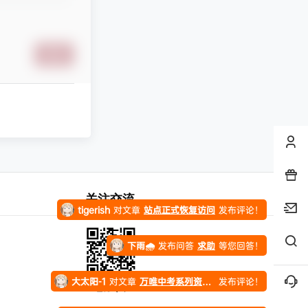
凄
发布圈子
🏅2027版《思维新观察》（9年级）（化学）（人教版）
提交
stevenfrog
对文章
五年高考三年模拟【九科全】（2024版）
发布评论！
纯七
对文章
万唯中考系列资料合集
发布评论！
纯七
对文章
站点正式恢复访问
发布评论！
纯七
对文章
站点正式恢复访问
发布评论！
关注交流
tigerish
对文章
站点正式恢复访问
发布评论！
下雨🌧️
发布问答
求助
等您回答！
大太阳-1
对文章
万唯中考系列资料合集
发布评论！
官方Q群