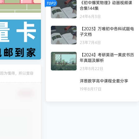
《初中爆笑物理》动画视频课
TOP3
合集144集
24年6月3日
【2023】万唯初中各科试题电
子文档
23年7月4日
【2024】考研英语一黄皮书历
年真题及解析
23年8月22日
因为懂得，所以宽容
洋葱数学高中课程全套分享
凄
发布圈子
🏅2027版《经络学霸·5星学霸》（9年级+中考重难点）（数学）（人教）
19年8月17日
确认修改
凄
发布圈子
🏅2027版《经络学霸·5星学霸》（9年级+中考重难点）（物理）（人教）
凄
发布圈子
🏅2027版《经纶学霸•5星学霸》（同步培优）（9年级）（化学）
凄
发布圈子
🏅2027版《思维新观察》（7年级上）（数学）（人教版）