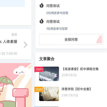
问答测试
0
位网友参与回答
问答测试
1
位网友参与回答
艺术
全部问答
is 人体素描
3-25 7:50:30
文章聚合
【高途课堂】初中课程合集
TOP1
20年9月1日
洋葱学院【初中全套】
TOP2
24年7月11日