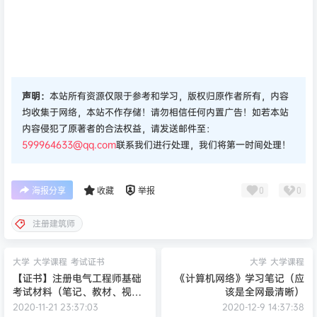
声明：
本站所有资源仅限于参考和学习，版权归原作者所有，内容
均收集于网络，本站不作存储！请勿相信任何内置广告！如若本站
内容侵犯了原著者的合法权益，请发送邮件至：
599964633@qq.com
联系我们进行处理，我们将第一时间处理！
0
0
海报分享
收藏
举报
注册建筑师
大学
大学课程
考试证书
大学
大学课程
【证书】注册电气工程师基础
《计算机网络》学习笔记（应
考试材料（笔记、教材、视
该是全网最清晰）
频、历年真题等）
2020-11-21 23:37:03
2020-12-9 14:37:38