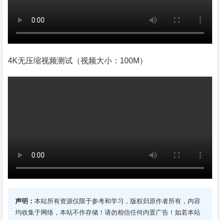
4K无压缩视频测试（视频大小：100M）
声明：
本站所有资源仅限于参考和学习，版权归原作者所有，内容
均收集于网络，本站不作存储！请勿相信任何内置广告！如若本站