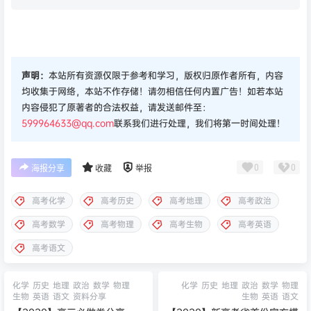
声明：
本站所有资源仅限于参考和学习，版权归原作者所有，内容
均收集于网络，本站不作存储！请勿相信任何内置广告！如若本站
内容侵犯了原著者的合法权益，请发送邮件至：
599964633@qq.com
联系我们进行处理，我们将第一时间处理！
0
0
海报分享
收藏
举报
高考化学
高考历史
高考地理
高考政治
高考数学
高考物理
高考生物
高考英语
高考语文
化学
历史
地理
政治
数学
物理
化学
历史
地理
政治
数学
物理
生物
英语
语文
资料分享
生物
英语
语文