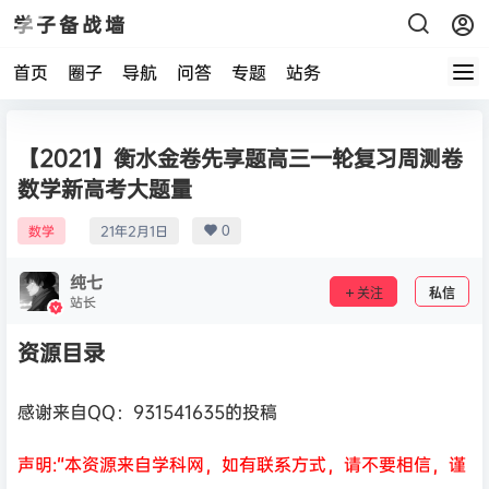
学子备战墙
首页
圈子
导航
问答
专题
站务
【2021】衡水金卷先享题高三一轮复习周测卷
数学新高考大题量
0
数学
21年2月1日
纯七
关注
私信
站长
资源目录
感谢来自QQ：931541635的投稿
声明:“本资源来自学科网，如有联系方式，请不要相信，谨