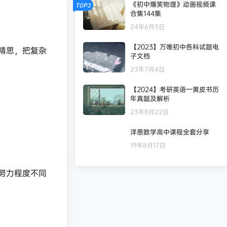
《初中爆笑物理》动画视频课
TOP3
合集144集
24年6月3日
【2023】万唯初中各科试题电
精思，把复杂
子文档
。
23年7月4日
【2024】考研英语一黄皮书历
年真题及解析
23年8月22日
洋葱数学高中课程全套分享
19年8月17日
努力程度不同