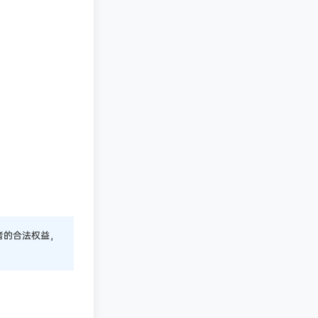
者的合法权益，
凄
发布圈子
🏅2027版《经络学霸·5星学霸》（9年级+中考重难点）（数学）（人教）