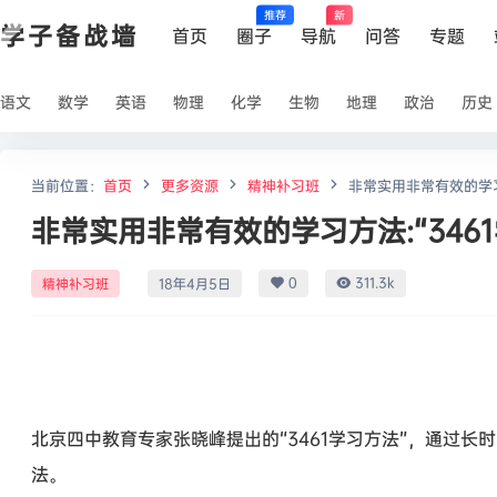
推荐
新
学子备战墙
首页
圈子
导航
问答
专题
语文
数学
英语
物理
化学
生物
地理
政治
历史
当前位置：
首页
更多资源
精神补习班
非常实用非常有效的学习方
非常实用非常有效的学习方法:“346
0
311.3k
精神补习班
18年4月5日
北京四中教育专家张晓峰提出的“3461学习方法”，通过
法。