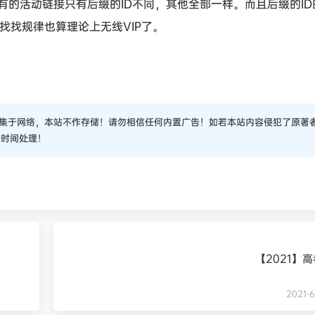
的活动链接只有后缀的ID不同，其他全部一样。而且后缀的ID
己找找规律也算理论上无线VIP了。
集于网络，本站不作存储！请勿相信任何内置广告！如若本站内容侵犯了原著
一时间处理！
【2021】
2021-6