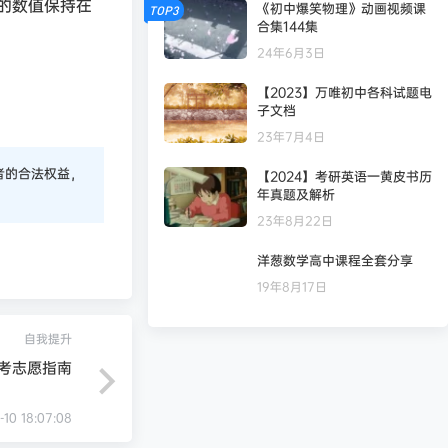
的数值保持在
《初中爆笑物理》动画视频课
TOP3
合集144集
24年6月3日
【2023】万唯初中各科试题电
子文档
23年7月4日
者的合法权益，
【2024】考研英语一黄皮书历
年真题及解析
23年8月22日
洋葱数学高中课程全套分享
19年8月17日
自我提升
高考志愿指南
-10 18:07:08
凄
发布圈子
🏅2027版《天星教育•28天预习新高一》（语数英物化）