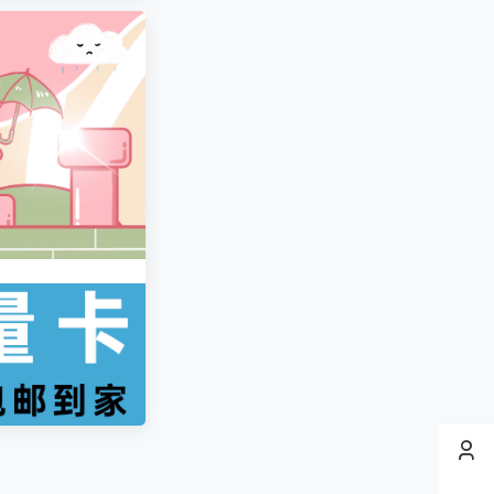
凄
发布圈子
凄
发布圈子
🏅2027版《经纶学霸·5星数学几何模型》（7-9年级通用）（数学）
凄
发布圈子
🏅2027版《经络学霸·5星学霸》（9年级+中考重难点）（数学）（人教）
凄
发布圈子
🏅2027版《经络学霸·5星学霸》（9年级+中考重难点）（物理）（人教）
纯七
对文章
贾帅高中数学网课
发布评论！
清月
参与回答
贾帅高中数学网课
非常感谢！
天南第一散修
对文章
2025考研数学课程合集
发布评论！
stevenfrog
对文章
五年高考三年模拟【九科全】（2024版）
发布评论！