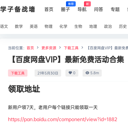
推荐
新
学子备战墙
首页
圈子
导航
问答
专题
语文
数学
英语
物理
化学
生物
地理
政治
历史
当前位置：
首页
更多资源
下载工具
【百度网盘VIP】最新免
【百度网盘VIP】最新免费活动合集
0
5.8m
下载工具
21年5月30日
领取地址
新用户领7天，老用户每个链接只能领取一天
https://pan.baidu.com/component/view?id=1882