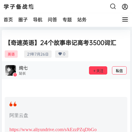
学子备战墙
首页
圈子
导航
问答
专题
站务
【奇速英语】24个故事串记高考3500词汇
0
英语
21年7月26日
纯七
关注
私信
站长
阿里云盘
https://www.aliyundrive.com/s/kEzzPZqDbGo