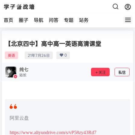
学子备战墙
首页
圈子
导航
问答
专题
站务
【北京四中】高中高一英语高清课堂
0
英语
21年7月26日
纯七
关注
私信
站长
阿里云盘
https://www.aliyundrive.com/s/vP58zy43Rd7