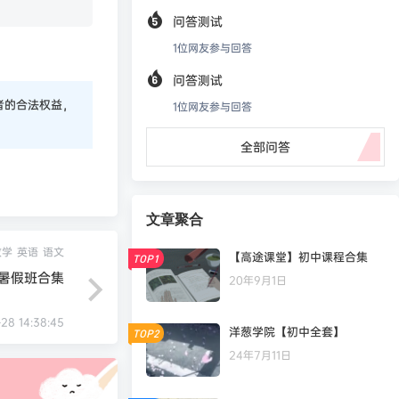
问答测试
1
位网友参与回答
问答测试
者的合法权益，
1
位网友参与回答
全部问答
文章聚合
数学
英语
语文
【高途课堂】初中课程合集
TOP1
一暑假班合集
20年9月1日
-28 14:38:45
洋葱学院【初中全套】
TOP2
24年7月11日
凄
发布圈子
🏅2027版《小题狂做•基础篇》（新高考）（政史地）