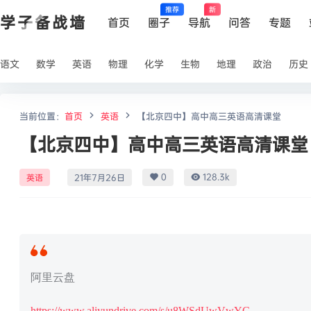
推荐
新
学子备战墙
首页
圈子
导航
问答
专题
语文
数学
英语
物理
化学
生物
地理
政治
历史
当前位置：
首页
英语
【北京四中】高中高三英语高清课堂
【北京四中】高中高三英语高清课堂
0
128.3k
英语
21年7月26日
阿里云盘
https://www.aliyundrive.com/s/u8WSdUwVwYC