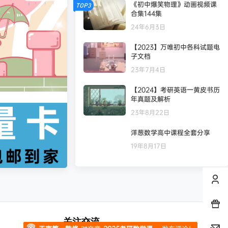
《初中爆笑物理》动画视频课
TOP3
合集144集
凄
发布圈子
🏅2027版《天星教育•28天预习新高一》（语数英物化）
24年6月3日
凄
发布圈子
【2023】万唯初中各科试题电
子文档
23年7月4日
凄
发布圈子
🏅2027版《经纶学霸·5星数学几何模型》（7-9年级通用）（数学）
【2024】考研英语一黄皮书历
凄
发布圈子
🏅2027版《经络学霸·5星学霸》（9年级+中考重难点）（数学）（人教）
年真题及解析
23年8月22日
king2022
对文章
五年高考三年模拟【九科全】（2024版）
发布评论！
洋葱数学高中课程全套分享
19年8月17日
纯七
对文章
贾帅高中数学网课
发布评论！
清月
参与回答
贾帅高中数学网课
非常感谢！
天南第一散修
对文章
2025考研数学课程合集
发布评论！
关注交流