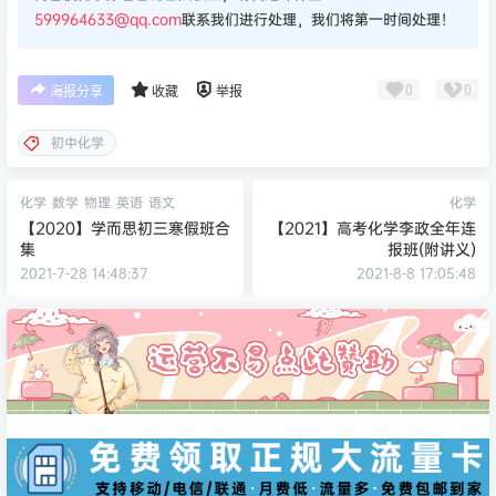
599964633@qq.com
联系我们进行处理，我们将第一时间处理！
0
0
海报分享
收藏
举报
初中化学
化学
数学
物理
英语
语文
化学
【2020】学而思初三寒假班合
【2021】高考化学李政全年连
集
报班(附讲义)
2021-7-28 14:48:37
2021-8-8 17:05:48