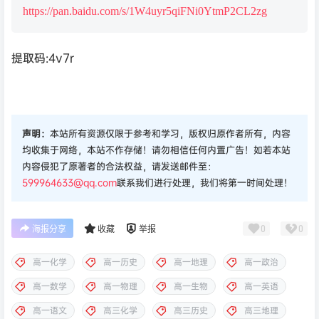
https://pan.baidu.com/s/1W4uyr5qiFNi0YtmP2CL2zg
提取码:4v7r
声明：
本站所有资源仅限于参考和学习，版权归原作者所有，内容
均收集于网络，本站不作存储！请勿相信任何内置广告！如若本站
内容侵犯了原著者的合法权益，请发送邮件至：
599964633@qq.com
联系我们进行处理，我们将第一时间处理！
0
0
海报分享
收藏
举报
高一化学
高一历史
高一地理
高一政治
高一数学
高一物理
高一生物
高一英语
高一语文
高三化学
高三历史
高三地理