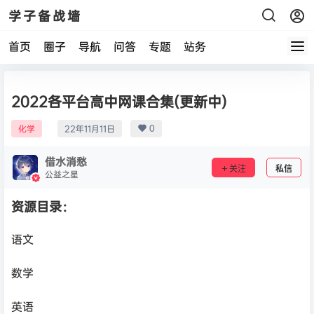
学子备战墙
首页
圈子
导航
问答
专题
站务
2022各平台高中网课合集(更新中)
0
化学
22年11月11日
借水消愁
关注
私信
公益之星
资源目录：
语文
数学
英语