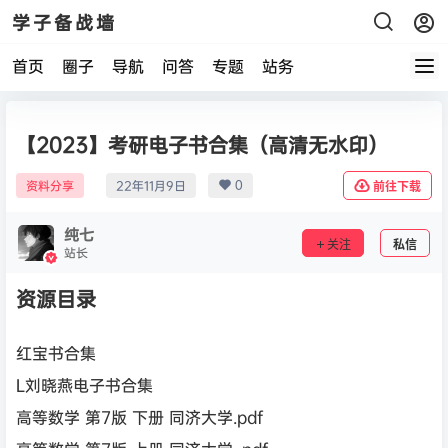
学子备战墙
首页
圈子
导航
问答
专题
站务
【2023】考研电子书合集（高清无水印）
0
资料分享
22年11月9日
前往下载
纯七
关注
私信
站长
资源目录
红宝书合集
L刘晓燕电子书合集
高等数学 第7版 下册 同济大学.pdf