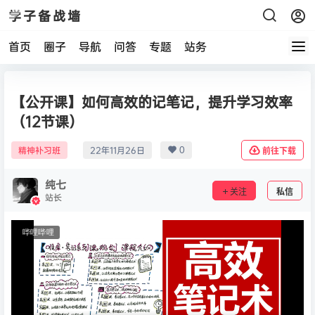
学子备战墙
首页
圈子
导航
问答
专题
站务
【公开课】如何高效的记笔记，提升学习效率
（12节课）
0
精神补习班
22年11月26日
前往下载
纯七
关注
私信
站长
哔哩哔哩