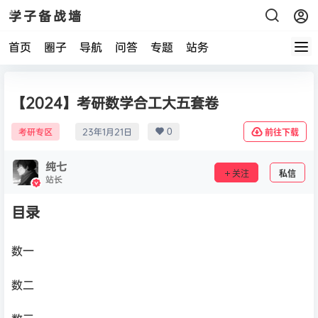
学子备战墙
首页
圈子
导航
问答
专题
站务
【2024】考研数学合工大五套卷
0
考研专区
23年1月21日
前往下载
纯七
关注
私信
站长
目录
数一
数二