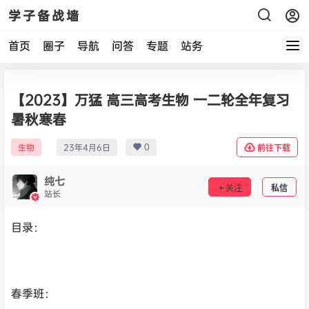
学子备战墙
首页
圈子
导航
问答
专题
站务
【2023】万猛 高三高考生物 一二轮全年复习
暑秋寒春
0
生物
23年4月6日
前往下载
纯七
关注
私信
站长
目录：
春季班：