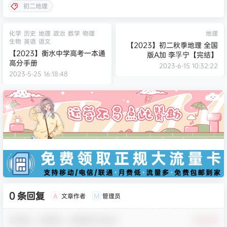
初二地理
化学
历史
地理
政治
数学
物理
地理
生物
英语
语文
【2023】初二秋季地理 全国
【2023】衡水中学高考一本通
版A加 李孚宁【完结】
高分手册
2023-6-15 10:32:22
2023-5-25 16:18:48
0 条回复
文章作者
管理员
A
M
欢迎您，新朋友，感谢参与互动！
确认修改