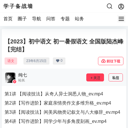
学子备战墙
首页
圈子
导航
问答
专题
站务
【2023】初中语文 初一暑假语文 全国版陆杰峰
【完结】
0
语文
23年6月15日
前往下载
纯七
关注
私信
站长
第1讲 【阅读技法】从奇人异士洞悉人物_ev.mp4
第2讲【写作进阶】家庭亲情类作文多维升格_ev.mp4
第3讲【阅读技法】闲美风物类记叙文与八大修辞_ev.mp4
第4讲【写作进阶】同学少年与多角度刻画_ev.mp4