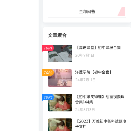
全部问答
文章聚合
【高途课堂】初中课程合集
TOP1
20年9月1日
洋葱学院【初中全套】
TOP2
24年7月11日
《初中爆笑物理》动画视频课
TOP3
合集144集
24年6月3日
【2023】万唯初中各科试题电
子文档