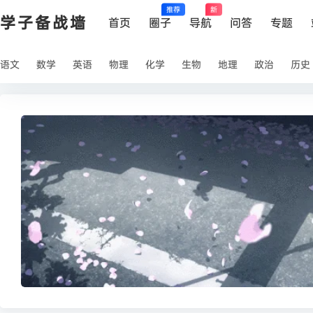
推荐
新
学子备战墙
首页
圈子
导航
问答
专题
语文
数学
英语
物理
化学
生物
地理
政治
历史