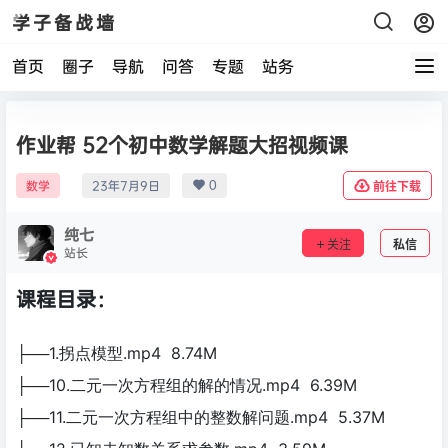
学子备战墙
首页
圈子
导航
问答
专题
站务
作业帮 52个初中数学解题大招视频课
0
数学
23年7月9日
前往下载
纯七
关注
私信
站长
课程目录：
├──1.拐点模型.mp4 8.74M
├──10.二元一次方程组的解的情况.mp4 6.39M
├──11.二元一次方程组中的整数解问题.mp4 5.37M