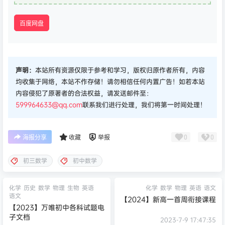
百度网盘
声明：
本站所有资源仅限于参考和学习，版权归原作者所有，内容
均收集于网络，本站不作存储！请勿相信任何内置广告！如若本站
内容侵犯了原著者的合法权益，请发送邮件至：
599964633@qq.com
联系我们进行处理，我们将第一时间处理！
0
0
海报分享
收藏
举报
初三数学
初中数学
化学
历史
数学
物理
生物
英语
化学
数学
物理
英语
语文
语文
【2024】新高一首周衔接课程
【2023】万唯初中各科试题电
子文档
2023-7-9 17:47:35