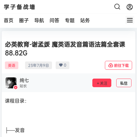
学子备战墙
首页
圈子
导航
问答
专题
站务
必英教育-谢孟媛 魔英语发音篇语法篇全套课
88.82G
0
英语
23年7月9日
前往下载
纯七
关注
私信
站长
课程目录：
├──发音