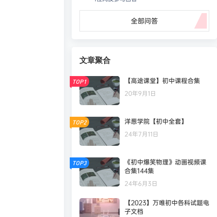
全部问答
文章聚合
【高途课堂】初中课程合集
TOP1
20年9月1日
洋葱学院【初中全套】
TOP2
24年7月11日
《初中爆笑物理》动画视频课
TOP3
合集144集
24年6月3日
【2023】万唯初中各科试题电
子文档