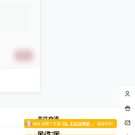
纯七
对文章
站点正式恢复访问
发布评论！
纯七
对文章
站点正式恢复访问
发布评论！
tigerish
对文章
站点正式恢复访问
发布评论！
提交
下雨🌧️
发布问答
求助
等您回答！
大太阳-1
对文章
万唯中考系列资料合集
发布评论！
Hauser
对文章
站点正式恢复访问
发布评论！
leol
点赞了文章
05.【2026考研专业课】通信信号高端班！01.【2026考研电路】水木全程班！02.【2026考研电路】光子全程班！…
超级牛B！
关注交流
leol
点赞了文章
十年之约是我最初玩网络时和一帮网监的一个约定，虽然现在只剩下我一个人，但我会坚守青春懵懂期的诺言，给自己一个交代。本意是…
超级牛B！