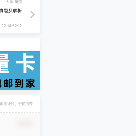
大学
英语
年真题及解析
-22 14:52:12
凄
发布圈子
🏅2027版《经络学霸·5星学霸》（9年级+中考重难点）（数学）（人教）
凄
发布圈子
🏅2027版《经络学霸·5星学霸》（9年级+中考重难点）（物理）（人教）
凄
发布圈子
🏅2027版《经纶学霸•5星学霸》（同步培优）（9年级）（化学）
凄
发布圈子
🏅2027版《思维新观察》（7年级上）（数学）（人教版）
凄
发布圈子
🏅2027版《思维新观察》（9年级）（化学）（人教版）
向来缘浅，奈何情深
stevenfrog
对文章
五年高考三年模拟【九科全】（2024版）
发布评论！
确认修改
纯七
对文章
万唯中考系列资料合集
发布评论！