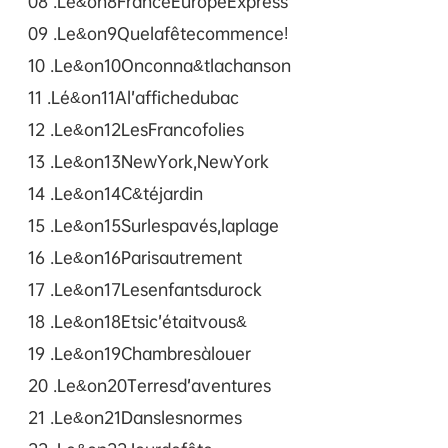
08 .Le&on8FranceEuropeExpress
09 .Le&on9Quelafêtecommence!
10 .Le&on10Onconna&tlachanson
11 .Lé&on11Al’affichedubac
12 .Le&on12LesFrancofolies
13 .Le&on13NewYork,NewYork
14 .Le&on14C&téjardin
15 .Le&on15Surlespavés,laplage
16 .Le&on16Parisautrement
17 .Le&on17Lesenfantsdurock
18 .Le&on18Etsic’étaitvous&
19 .Le&on19Chambresàlouer
20 .Le&on20Terresd’aventures
21 .Le&on21Danslesnormes