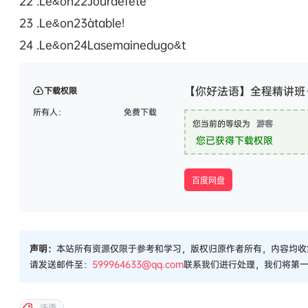
22 .Le&on22Jourdefête
23 .Le&on23àtable!
24 .Le&on24Lasemainedugo&t
【你好法语】全程精讲班·第
下载权限
所有人：
免费下载
您当前的等级为
游客
您已获得下载权限
百度网盘
声明：
本站所有资源仅限于参考和学习，版权归原作者所有，内容均收
请发送邮件至：
599964633@qq.com
联系我们进行处理，我们将第
法语