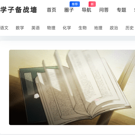
推荐
新
学子备战墙
首页
圈子
导航
问答
专题
语文
数学
英语
物理
化学
生物
地理
政治
历史