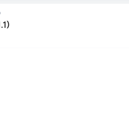
）
.1）