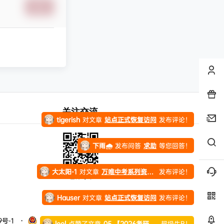
提交
纯七
对文章
万唯中考系列资料合集
发布评论！
纯七
对文章
站点正式恢复访问
发布评论！
纯七
对文章
站点正式恢复访问
发布评论！
tigerish
对文章
站点正式恢复访问
发布评论！
关注交流
下雨🌧️
发布问答
求助
等您回答！
大太阳-1
对文章
万唯中考系列资料合集
发布评论！
Hauser
对文章
站点正式恢复访问
发布评论！
官方Q群
leol
点赞了文章
05.【2026考研专业课】通信信号高端班！01.【2026考研电路】水木全程班！02.【2026考研电路】光子全程班！…
超级牛B！
9号-1
・
豫ICP备20006229号
leol
点赞了文章
十年之约是我最初玩网络时和一帮网监的一个约定，虽然现在只剩下我一个人，但我会坚守青春懵懂期的诺言，给自己一个交代。本意是…
超级牛B！