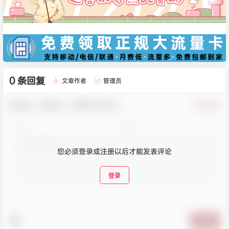
0 条回复
文章作者
管理员
A
M
欢迎您，新朋友，感谢参与互动！
确认修改
您必须登录或注册以后才能发表评论
登录
提交