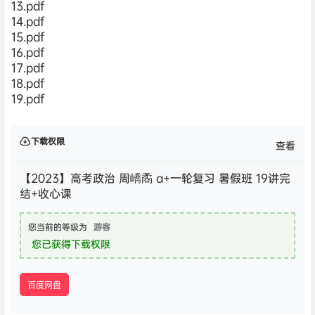
13.pdf
14.pdf
15.pdf
16.pdf
17.pdf
18.pdf
19.pdf
下载权限
查看
【2023】高考政治 周嶠矞 a+一轮复习 暑假班 19讲完
结+收心课
您当前的等级为
游客
您已获得下载权限
百度网盘