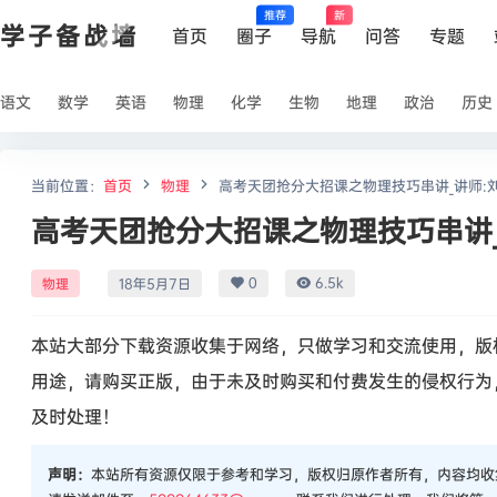
推荐
新
学子备战墙
首页
圈子
导航
问答
专题
语文
数学
英语
物理
化学
生物
地理
政治
历史
当前位置：
首页
物理
高考天团抢分大招课之物理技巧串讲_讲师:
高考天团抢分大招课之物理技巧串讲_
0
6.5k
物理
18年5月7日
本站大部分下载资源收集于网络，只做学习和交流使用，版
用途，请购买正版，由于未及时购买和付费发生的侵权行为
及时处理！
声明：
本站所有资源仅限于参考和学习，版权归原作者所有，内容均收