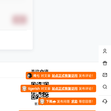
凄
发布圈子
🏅2027版《思维新观察》（7年级上）（数学）（人教版）
提交
天南第一散修
对文章
2025考研数学课程合集
发布评论！
stevenfrog
对文章
五年高考三年模拟【九科全】（2024版）
发布评论！
纯七
对文章
万唯中考系列资料合集
发布评论！
纯七
对文章
站点正式恢复访问
发布评论！
关注交流
纯七
对文章
站点正式恢复访问
发布评论！
tigerish
对文章
站点正式恢复访问
发布评论！
下雨🌧️
发布问答
求助
等您回答！
官方Q群