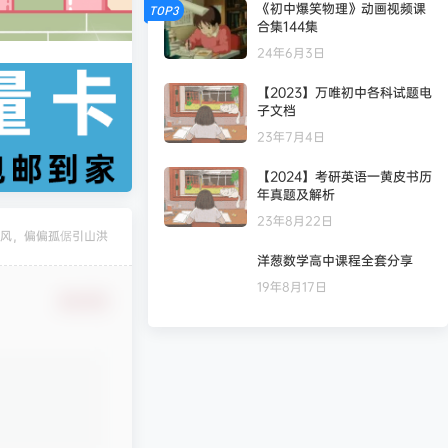
《初中爆笑物理》动画视频课
TOP3
合集144集
24年6月3日
【2023】万唯初中各科试题电
子文档
23年7月4日
【2024】考研英语一黄皮书历
年真题及解析
23年8月22日
风，偏偏孤倨引山洪
洋葱数学高中课程全套分享
凄
发布圈子
🏅2027版《经纶学霸·5星数学几何模型》（7-9年级通用）（数学）
19年8月17日
确认修改
凄
发布圈子
🏅2027版《经络学霸·5星学霸》（9年级+中考重难点）（数学）（人教）
凄
发布圈子
🏅2027版《经络学霸·5星学霸》（9年级+中考重难点）（物理）（人教）
凄
发布圈子
🏅2027版《经纶学霸•5星学霸》（同步培优）（9年级）（化学）