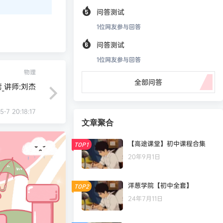
问答测试
1
位网友参与回答
问答测试
1
位网友参与回答
物理
全部问答
_讲师:刘杰
5-7 20:18:17
文章聚合
【高途课堂】初中课程合集
TOP1
20年9月1日
洋葱学院【初中全套】
TOP2
24年7月11日