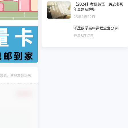
【2024】考研英语一黄皮书历
凄
发布圈子
年真题及解析
🏅2027版《天星教育•28天预习新高一》（语数英物化）
23年8月22日
凄
发布圈子
洋葱数学高中课程全套分享
19年8月17日
凄
发布圈子
🏅2027版《经纶学霸·5星数学几何模型》（7-9年级通用）（数学）
凄
发布圈子
🏅2027版《经络学霸·5星学霸》（9年级+中考重难点）（数学）（人教）
king2022
对文章
五年高考三年模拟【九科全】（2024版）
发布评论！
悠长，白昼总会到来
纯七
对文章
贾帅高中数学网课
发布评论！
确认修改
清月
参与回答
贾帅高中数学网课
非常感谢！
天南第一散修
对文章
2025考研数学课程合集
发布评论！