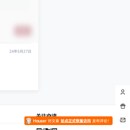
stevenfrog
对文章
五年高考三年模拟【九科全】（2024版）
发布评论！
纯七
对文章
万唯中考系列资料合集
发布评论！
纯七
对文章
站点正式恢复访问
发布评论！
提交
纯七
对文章
站点正式恢复访问
发布评论！
24年5月27日
tigerish
对文章
站点正式恢复访问
发布评论！
下雨🌧️
发布问答
求助
等您回答！
大太阳-1
对文章
万唯中考系列资料合集
发布评论！
Hauser
对文章
站点正式恢复访问
发布评论！
关注交流
leol
点赞了文章
05.【2026考研专业课】通信信号高端班！01.【2026考研电路】水木全程班！02.【2026考研电路】光子全程班！…
超级牛B！