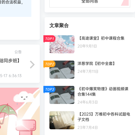
全部问答
者的合法权益，
文章聚合
【高途课堂】初中课程合集
TOP1
20年9月1日
公告
基础同步班】
洋葱学院【初中全套】
TOP2
24年7月11日
5-17 6:36:13
《初中爆笑物理》动画视频课
TOP3
合集144集
24年6月3日
【2023】万唯初中各科试题电
子文档
23年7月4日
凄
发布圈子
🏅2027版《小题狂做•基础篇》（新高考）（政史地）