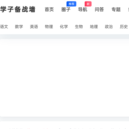
推荐
新
学子备战墙
首页
圈子
导航
问答
专题
语文
数学
英语
物理
化学
生物
地理
政治
历史