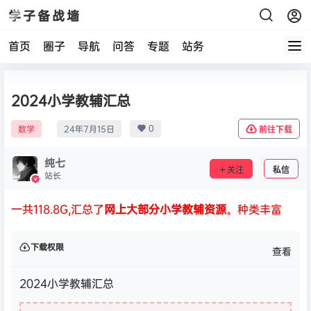
学子备战墙
首页
圈子
导航
问答
专题
站务
2024小学教辅汇总
0
数学
24年7月15日
前往下载
纯七
关注
私信
站长
一共118.8G,汇总了
网上大部分小学教辅资源
。种类丰富
下载权限
查看
2024小学教辅汇总