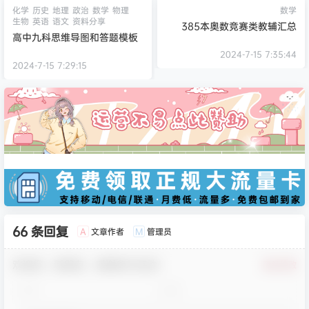
化学
历史
地理
政治
数学
物理
数学
生物
英语
语文
资料分享
385本奥数竞赛类教辅汇总
高中九科思维导图和答题模板
2024-7-15 7:35:44
2024-7-15 7:29:15
66 条回复
文章作者
管理员
A
M
欢迎您，新朋友，感谢参与互动！
确认修改