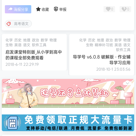
0
0
海报分享
收藏
举报
高考语文
化学
历史
地理
政治
数学
物理
化学
历史
地理
政治
数学
物理
生物
英语
语文
软件工具
生物
精神补习班
英语
语文
软件工具
启发课堂特别版_从小学到高中
导学号 v6.0.8 破解版 - 作业辅
的课程全部免费观看
导学习应用
2018-6-11 22:29:19
2018-10-1 23:03:56